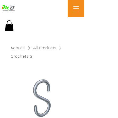
T:
04 78 26 97 03
Accueil
All Products
Crochets S